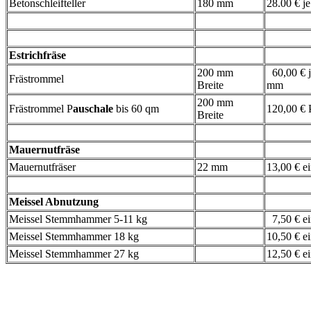
Betonschleifteller
180 mm
28.00 € j
Estrichfräse
200 mm
60,00 € j
Frästrommel
Breite
mm
200 mm
Frästrommel P
auschale
bis 60 qm
120,00 € 
Breite
Mauernutfräse
Mauernutfräser
22 mm
13,00 € e
Meissel Abnutzung
Meissel Stemmhammer 5-11 kg
7,50 € ei
Meissel Stemmhammer 18 kg
10,50 € e
Meissel Stemmhammer 27 kg
12,50 € e