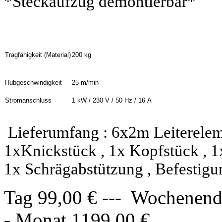
*Steckaufzug demontierbar*
Tragfähigkeit (Material)
200 kg
Hubgeschwindigkeit
25 m/min
Stromanschluss
1 kW / 230 V / 50 Hz / 16 A
Lieferumfang : 6x2m Leiterelem
1xKnickstück , 1x Kopfstück , 1
1x Schrägabstützung , Befestig
Tag 99,00 € --- Wochenende
- Monat 1199,00 €